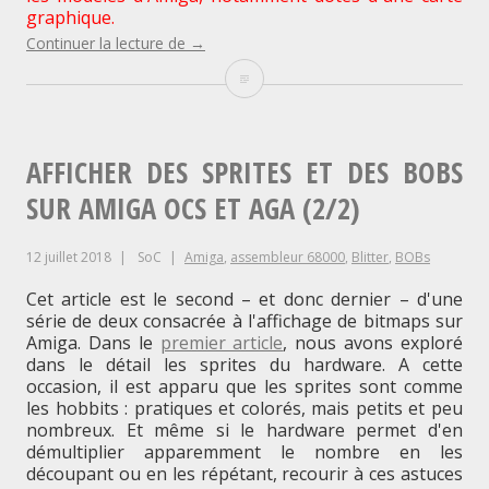
graphique.
"Zoom
Continuer la lecture de
→
hardware
Zoom
avec
BPLxMOD
hardware
et
BPLCON1
avec
sur
AFFICHER DES SPRITES ET DES BOBS
Amiga"
BPLxMOD
SUR AMIGA OCS ET AGA (2/2)
et
12 juillet 2018
SoC
Amiga
,
assembleur 68000
,
Blitter
,
BOBs
BPLCON1
Cet article est le second – et donc dernier – d'une
sur
série de deux consacrée à l'affichage de bitmaps sur
Amiga. Dans le
premier article
, nous avons exploré
Amiga
dans le détail les sprites du hardware. A cette
occasion, il est apparu que les sprites sont comme
les hobbits : pratiques et colorés, mais petits et peu
nombreux. Et même si le hardware permet d'en
démultiplier apparemment le nombre en les
découpant ou en les répétant, recourir à ces astuces