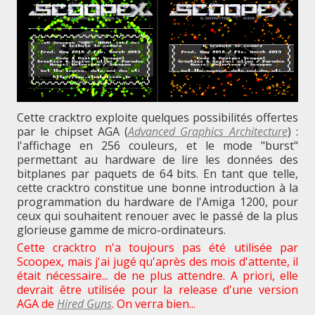
Cette cracktro exploite quelques possibilités offertes
par le chipset AGA (
Advanced Graphics Architecture
) :
l'affichage en 256 couleurs, et le mode "burst"
permettant au hardware de lire les données des
bitplanes par paquets de 64 bits. En tant que telle,
cette cracktro constitue une bonne introduction à la
programmation du hardware de l'Amiga 1200, pour
ceux qui souhaitent renouer avec le passé de la plus
glorieuse gamme de micro-ordinateurs.
Cette cracktro n'a toujours pas été utilisée par
Scoopex, mais j'ai jugé qu'après des mois d'attente, il
était nécessaire... de ne plus attendre. A priori, elle
devrait être utilisée pour la release d'une version
AGA de
Hired Guns
. On verra bien...