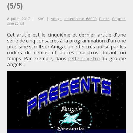
cracktros
(5/5)
et
8 juillet 2017
SoC
Amiga
,
assembleur 68000
,
Blitter
,
Copper
,
d’intros
sine scroll
sur
Cet article est le cinquième et dernier article d'une
série de cinq consacrés à la programmation d'un one
Amiga
pixel sine scroll sur Amiga, un effet très utilisé par les
coders de démos et autres cracktros durant un
temps. Par exemple, dans
cette cracktro
du groupe
Angels :