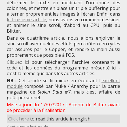
déformer le texte en modifiant l'ordonnée des
colonnes, et mettre en place un triple buffering pour
alterner proprement les images à l'écran. Enfin, dans
le troisième article
, nous avons vu comment dessiner
et animer le sine scroll, d'abord au CPU, puis au
Blitter.
Dans ce quatrième article, nous allons enjoliver le
sine scroll avec quelques effets peu coûteux en cycles
car assurés par le Copper, et rendre la main aussi
proprement que possible à l'OS.
Cliquez ici
pour télécharger l'archive contenant le
code et les données du programme présenté ici -
c'est la même que dans les autres articles.
NB :
Cet article se lit mieux en écoutant l'
excellent
module
composé par Nuke / Anarchy pour la partie
magazine de
Stolen Data
#7, mais c'est affaire de
goût personnel...
Mise à jour du 17/07/2017 : Attente du Blitter avant
de procéder à la finalisation.
Click here
to read this article in english.
"Coder
Continuer la lecture de
→