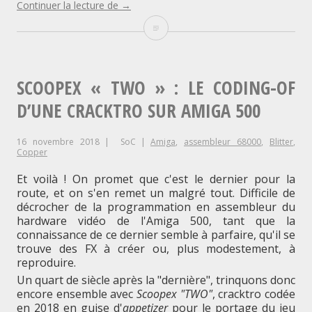
"Scoopex
Continuer la lecture de
→
« ONE »
Scoopex
:
Le
« ONE »
coding-
of
:
d’une
SCOOPEX « TWO » : LE CODING-OF
cracktro
AGA
Le
D’UNE CRACKTRO SUR AMIGA 500
sur
Amiga"
coding-
16 novembre 2018
SoC
Amiga
,
assembleur 68000
,
Blitter
,
of
Copper
d’une
Et voilà ! On promet que c'est le dernier pour la
route, et on s'en remet un malgré tout. Difficile de
cracktro
décrocher de la programmation en assembleur du
hardware vidéo de l'Amiga 500, tant que la
AGA
connaissance de ce dernier semble à parfaire, qu'il se
sur
trouve des FX à créer ou, plus modestement, à
reproduire.
Amiga
Un quart de siècle après la "dernière", trinquons donc
encore ensemble avec
Scoopex "TWO"
, cracktro codée
en 2018 en guise d'
appetizer
pour le portage du jeu