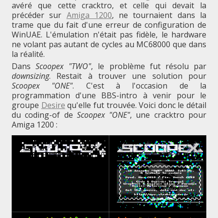
avéré que cette cracktro, et celle qui devait la
trainer
précéder sur
Amiga 1200
, ne tournaient dans la
trame que du fait d'une erreur de configuration de
sur
WinUAE. L'émulation n'était pas fidèle, le hardware
ne volant pas autant de cycles au MC68000 que dans
Amiga
la réalité.
Dans
Scoopex "TWO"
, le problème fut résolu par
downsizing
. Restait à trouver une solution pour
Scoopex "ONE"
. C'est à l'occasion de la
programmation d'une BBS-intro à venir pour le
groupe
Desire
qu'elle fut trouvée. Voici donc le détail
du coding-of de
Scoopex "ONE"
, une cracktro pour
Amiga 1200 :