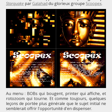
Starquake
par
Galahad
du glorieux groupe
Scoopex
.
Au menu : BOBs qui bougent, printer qui affiche, et
rotozoom qui tourne. Et comme toujours, quelques
leçons de portée plus générale que le sujet initial ne
semblerait offrir l'opportunité d'en dispenser.