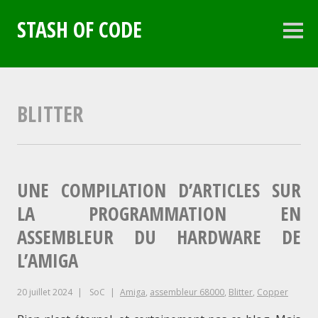
Aller
au
STASH OF CODE
contenu
Colo
latéra
principal
BLITTER
UNE COMPILATION D’ARTICLES SUR
LA PROGRAMMATION EN
ASSEMBLEUR DU HARDWARE DE
L’AMIGA
20 juillet 2024
SoC
Amiga
,
assembleur 68000
,
Blitter
,
Copper