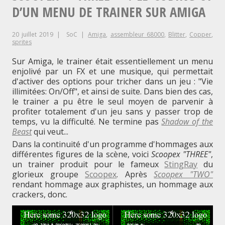
intro
le
D’UN MENU DE TRAINER SUR AMIGA
sur
Amiga"
coding-
20 juillet 2019
SoC
Amiga
,
assembleur 68000
,
Blitter
,
Copper
,
of
sprites
d’une
Sur Amiga, le trainer était essentiellement un menu
enjolivé par un FX et une musique, qui permettait
BBS-
d'activer des options pour tricher dans un jeu : "Vie
illimitées: On/Off", et ainsi de suite. Dans bien des cas,
intro
le trainer a pu être le seul moyen de parvenir à
sur
profiter totalement d'un jeu sans y passer trop de
temps, vu la difficulté. Ne termine pas
Shadow of the
Amiga
Beast
qui veut...
Dans la continuité d'un programme d'hommages aux
différentes figures de la scène, voici
Scoopex "THREE"
,
un trainer produit pour le fameux
StingRay
du
glorieux groupe
Scoopex
. Après
Scoopex "TWO"
rendant hommage aux graphistes, un hommage aux
crackers, donc.