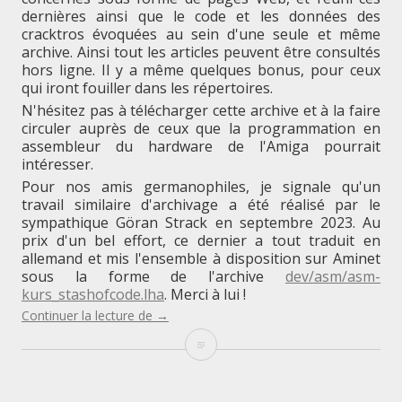
dernières ainsi que le code et les données des
cracktros évoquées au sein d'une seule et même
archive. Ainsi tout les articles peuvent être consultés
hors ligne. Il y a même quelques bonus, pour ceux
qui iront fouiller dans les répertoires.
N'hésitez pas à télécharger cette archive et à la faire
circuler auprès de ceux que la programmation en
assembleur du hardware de l'Amiga pourrait
intéresser.
Pour nos amis germanophiles, je signale qu'un
travail similaire d'archivage a été réalisé par le
sympathique Göran Strack en septembre 2023. Au
prix d'un bel effort, ce dernier a tout traduit en
allemand et mis l'ensemble à disposition sur Aminet
sous la forme de l'archive
dev/asm/asm-
kurs_stashofcode.lha
. Merci à lui !
"Une
Continuer la lecture de
→
compilation
Une
d’articles
sur
compilation
la
programmation