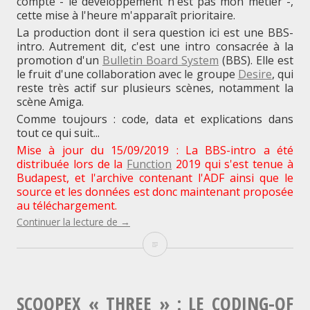
compté - le développement n'est pas mon métier -,
cette mise à l'heure m'apparaît prioritaire.
La production dont il sera question ici est une BBS-
intro. Autrement dit, c'est une intro consacrée à la
promotion d'un
Bulletin Board System
(BBS). Elle est
le fruit d'une collaboration avec le groupe
Desire
, qui
reste très actif sur plusieurs scènes, notamment la
scène Amiga.
Comme toujours : code, data et explications dans
tout ce qui suit...
Mise à jour du 15/09/2019 : La BBS-intro a été
distribuée lors de la
Function
2019 qui s'est tenue à
Budapest, et l'archive contenant l'ADF ainsi que le
source et les données est donc maintenant proposée
au téléchargement.
"Desire
Continuer la lecture de
→
« ONE »
Desire
:
le
« ONE »
coding-
of
:
d’une
SCOOPEX « THREE » : LE CODING-OF
BBS-