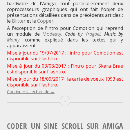
hardware de l'Amiga, tout particulièrement deux
coprocesseurs graphiques qui ont fait l'objet de
présentations détaillées dans de précédents articles :
le
Blitter
et le
Copper
.
A l'exception de l'intro pour Comotion qui reprend
un module de
Modesty
,
Code by
Yragael
, Music by
Monty
, comme expliqué dans les textes qui y
apparaissent.
Mise à jour du 19/07/2017 : l'intro pour Comotion est
disponible sur Flashtro.
Mise à jour du 03/08/2017 : l'intro pour Skara Brae
est disponible sur Flashtro.
Mise à jour du 18/09/2017 : la carte de voeux 1993 est
disponible sur Flashtro.
"Des
Continuer la lecture de
→
sources
Des
de
cracktros
sources
et
d’intros
de
sur
CODER UN SINE SCROLL SUR AMIGA
Amiga"