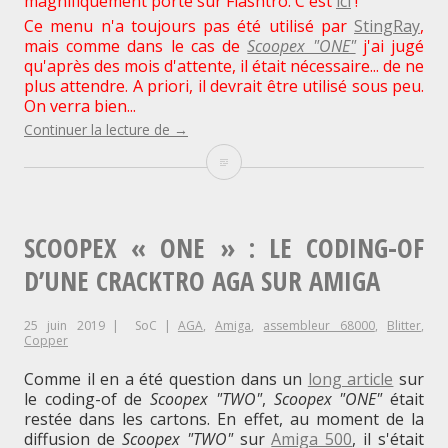
magnifiquement porté sur Flashtro. C'est
ici
!
Ce menu n'a toujours pas été utilisé par
StingRay
,
mais comme dans le cas de
Scoopex "ONE"
j'ai jugé
qu'après des mois d'attente, il était nécessaire... de ne
plus attendre. A priori, il devrait être utilisé sous peu.
On verra bien...
"Scoopex
Continuer la lecture de
→
« THREE »
Scoopex
:
Le
« THREE »
coding-
of
:
d’un
SCOOPEX « ONE » : LE CODING-OF
menu
de
Le
D’UNE CRACKTRO AGA SUR AMIGA
trainer
sur
coding-
Amiga"
25 juin 2019
SoC
AGA
,
Amiga
,
assembleur 68000
,
Blitter
,
of
Copper
d’un
Comme il en a été question dans un
long article
sur
le coding-of de
Scoopex "TWO"
,
Scoopex "ONE"
était
menu
restée dans les cartons. En effet, au moment de la
diffusion de
Scoopex "TWO"
sur
Amiga 500
, il s'était
de