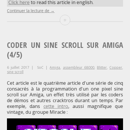
Click here
to read this article in english.
"Coder
Continuer la lecture de
→
un
Coder
sine
scroll
un
sur
Amiga
sine
(5/5)"
CODER UN SINE SCROLL SUR AMIGA
scroll
(4/5)
sur
6 juillet 2017
SoC
Amiga
,
assembleur 68000
,
Blitter
,
Copper
,
Amiga
sine scroll
(5/5)
Cet article est le quatrième article d'une série de cinq
consacrés à la programmation d'un one pixel sine
scroll sur Amiga, un effet très utilisé par les coders
de démos et autres cracktros durant un temps. Par
exemple, dans
cette intro
, aussi magnifique que
vintage, du groupe Miracle :