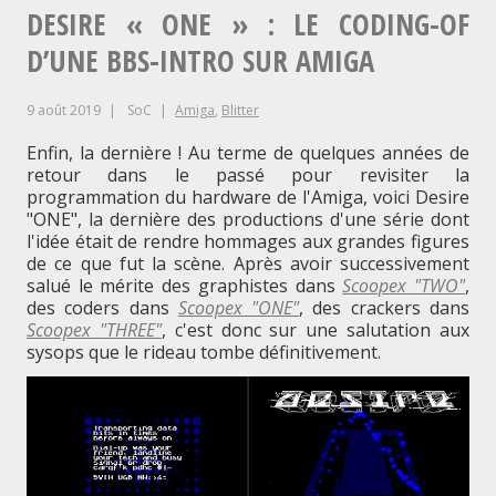
d’articles
en
DESIRE « ONE » : LE CODING-OF
assembleur
du
sur
D’UNE BBS-INTRO SUR AMIGA
hardware
de
la
l’Amiga"
9 août 2019
SoC
Amiga
,
Blitter
programmation
Enfin, la dernière ! Au terme de quelques années de
en
retour dans le passé pour revisiter la
programmation du hardware de l'Amiga, voici Desire
assembleur
"ONE", la dernière des productions d'une série dont
du
l'idée était de rendre hommages aux grandes figures
de ce que fut la scène. Après avoir successivement
hardware
salué le mérite des graphistes dans
Scoopex "TWO"
,
des coders dans
Scoopex "ONE"
, des crackers dans
de
Scoopex "THREE"
, c'est donc sur une salutation aux
sysops que le rideau tombe définitivement.
l’Amiga