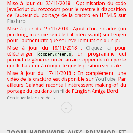
Mise à jour du 22/11/2018 : Optimisation du code
JavaScript du rotozoom pour le mettre à disposition
de l'auteur du portage de la cractro en HTML5 sur
Flashtro
.
Mise à jour du 19/11/2018 : Ajout d'un encadré (un
peu long, mais me semble-t-il intéressant) sur l'enjeu
pour l'authenticité que soulève l'émulation d'un jeu.
Mise à jour du 18/11/2018 :
Cliquez ici
pour
télécharger
, un programme qui
copperScreen.s
permet de générer un écran au Copper de n'importe
quelle hauteur à n'importe quelle position verticale.
Mise à jour du 17/11/2018 : En complément, une
vidéo de la cracktro est disponible sur
YouTube
. Par
ailleurs Galahad raconte l'intéressant making-of du
portage du jeu dans
un fil
de l'English Amiga Bord.
"Scoopex
Continuer la lecture de
→
« TWO »
Scoopex
:
Le
« TWO »
coding-
of
:
d’une
ZOOM HARDWARE AVEC BPLXMOD ET
cracktro