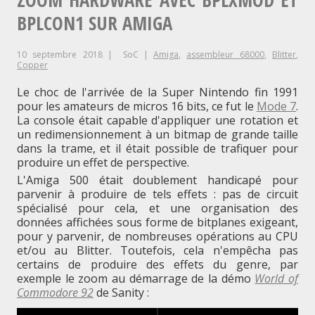
sur
Le
BPLCON1 SUR AMIGA
Amiga
500"
coding-
10 septembre 2018
SoC
Amiga
,
assembleur 68000
,
Blitter
,
of
Copper
d’une
Le choc de l'arrivée de la Super Nintendo fin 1991
pour les amateurs de micros 16 bits, ce fut le
Mode 7
.
cracktro
La console était capable d'appliquer une rotation et
un redimensionnement à un bitmap de grande taille
sur
dans la trame, et il était possible de trafiquer pour
Amiga
produire un effet de perspective.
L'Amiga 500 était doublement handicapé pour
500
parvenir à produire de tels effets : pas de circuit
spécialisé pour cela, et une organisation des
données affichées sous forme de bitplanes exigeant,
pour y parvenir, de nombreuses opérations au CPU
et/ou au Blitter. Toutefois, cela n'empêcha pas
certains de produire des effets du genre, par
exemple le zoom au démarrage de la démo
World of
Commodore 92
de Sanity :