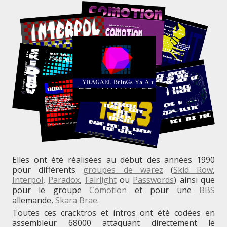
AGA
(2/2)
Elles ont été réalisées au début des années 1990
pour différents
groupes de warez
(
Skid Row
,
Interpol
,
Paradox
,
Fairlight
ou
Passwords
) ainsi que
pour le groupe
Comotion
et pour une
BBS
allemande,
Skara Brae
.
Toutes ces cracktros et intros ont été codées en
assembleur 68000 attaquant directement le