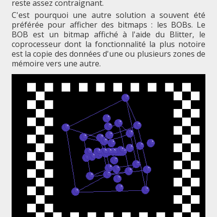
reste assez contraignant.
C'est pourquoi une autre solution a souvent été
préférée pour afficher des bitmaps : les BOBs. Le
BOB est un bitmap affiché à l'aide du Blitter, le
coprocesseur dont la fonctionnalité la plus notoire
est la copie des données d'une ou plusieurs zones de
mémoire vers une autre.