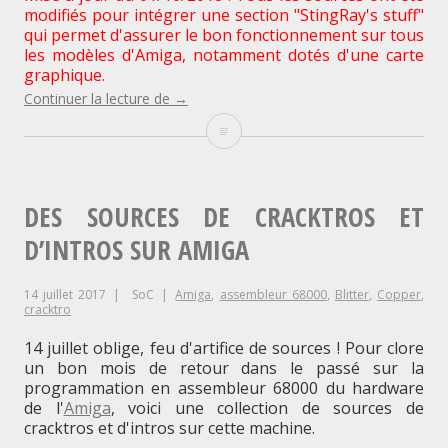
modifiés pour intégrer une section "StingRay's stuff"
qui permet d'assurer le bon fonctionnement sur tous
les modèles d'Amiga, notamment dotés d'une carte
graphique.
"Afficher
Continuer la lecture de
→
des
Afficher
sprites
et
des
des
BOBs
sprites
sur
DES SOURCES DE CRACKTROS ET
Amiga
OCS
et
D’INTROS SUR AMIGA
et
AGA
des
(2/2)"
14 juillet 2017
SoC
Amiga
,
assembleur 68000
,
Blitter
,
Copper
,
BOBs
cracktro
sur
14 juillet oblige, feu d'artifice de sources ! Pour clore
un bon mois de retour dans le passé sur la
Amiga
programmation en assembleur 68000 du hardware
de l'
Amiga
, voici une collection de sources de
OCS
cracktros et d'intros sur cette machine.
et