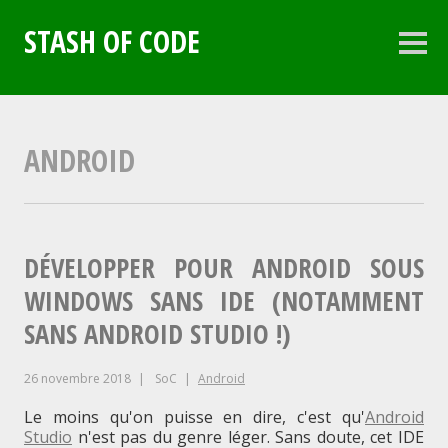
Aller
au
STASH OF CODE
contenu
Colo
latéra
principal
ANDROID
DÉVELOPPER POUR ANDROID SOUS
WINDOWS SANS IDE (NOTAMMENT
SANS ANDROID STUDIO !)
26 novembre 2018
SoC
Android
Le moins qu'on puisse en dire, c'est qu'
Android
Studio
n'est pas du genre léger. Sans doute, cet IDE