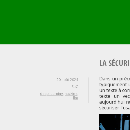
Aller
au
contenu
principal
LA SÉCURI
Dans un préc
20 août 2024
typiquement un
SoC
un texte à com
deep learning
,
hacking
,
texte un vec
llm
aujourd'hui n
sécuriser l'us