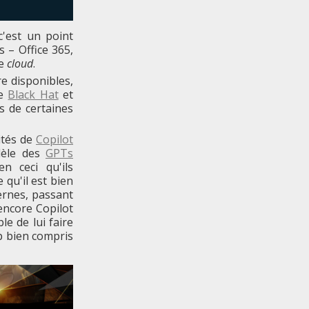
 c'est un point
 – Office 365,
le
cloud
.
e disponibles,
de
Black Hat
et
s de certaines
ités de
Copilot
dèle des
GPTs
en ceci qu'ils
 qu'il est bien
ernes, passant
 encore Copilot
le de lui faire
p bien compris