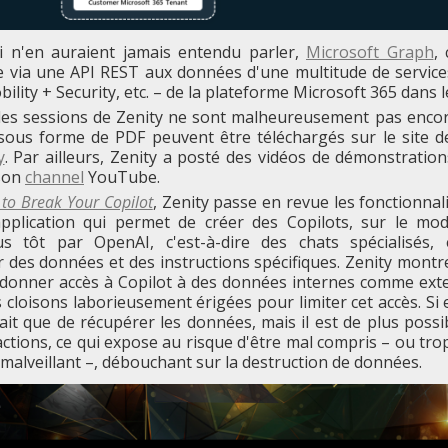
i n'en auraient jamais entendu parler,
Microsoft Graph
,
e via une API REST aux données d'une multitude de services
ility + Security, etc. – de la plateforme Microsoft 365 dans 
 des sessions de Zenity ne sont malheureusement pas encor
sous forme de PDF peuvent être téléchargés sur le site 
y
. Par ailleurs, Zenity a posté des vidéos de démonstration
 son
channel
YouTube.
to Break Your Copilot
, Zenity passe en revue les fonctionnal
application qui permet de créer des Copilots, sur le mo
us tôt par OpenAI, c'est-à-dire des chats spécialisés, 
 des données et des instructions spécifiques. Zenity montre
e donner accès à Copilot à des données internes comme ext
 cloisons laborieusement érigées pour limiter cet accès. Si
it que de récupérer les données, mais il est de plus possib
actions, ce qui expose au risque d'être mal compris – ou tro
malveillant –, débouchant sur la destruction de données.