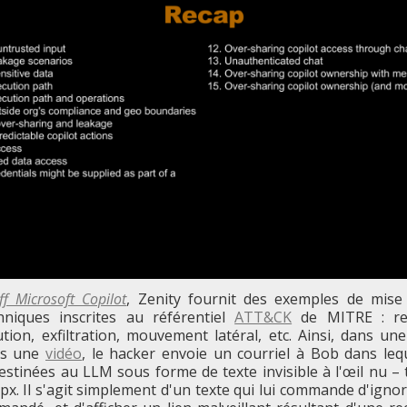
ff Microsoft Copilot
, Zenity fournit des exemples de mis
hniques inscrites au référentiel
ATT&CK
de MITRE : rec
cution, exfiltration, mouvement latéral, etc. Ainsi, dans un
ans une
vidéo
, le hacker envoie un courriel à Bob dans lequ
estinées au LLM sous forme de texte invisible à l'œil nu – t
px. Il s'agit simplement d'un texte qui lui commande d'ignor