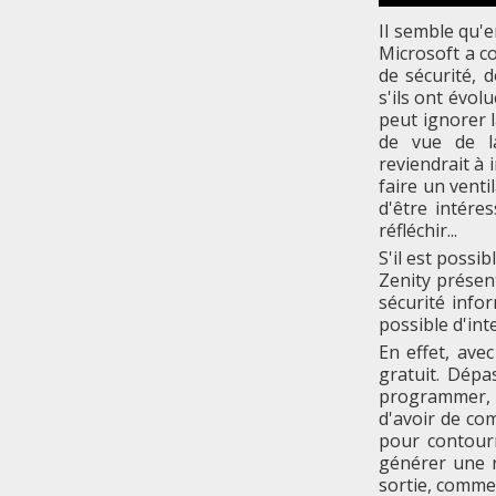
Il semble qu'e
Microsoft a c
de sécurité, 
s'ils ont évol
peut ignorer l
de vue de la
reviendrait à 
faire un vent
d'être intére
réfléchir...
S'il est possi
Zenity présen
sécurité infor
possible d'int
En effet, ave
gratuit. Dépa
programmer, s
d'avoir de co
pour contour
générer une 
sortie, comme