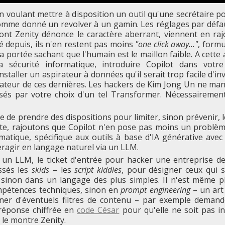
n voulant mettre à disposition un outil qu'une secrétaire pou
omme donné un revolver à un gamin. Les réglages par défa
dont Zenity dénonce le caractère aberrant, viennent en r
ué depuis, ils n'en restent pas moins
"one click away..."
, formu
a portée sachant que l'humain est le maillon faible. A cette
 sécurité informatique, introduire Copilot dans votre
installer un aspirateur à données qu'il serait trop facile d'i
ilateur de ces dernières. Les hackers de Kim Jong Un ne ma
ssés par votre choix d'un tel Transformer. Nécessairement,
ble de prendre des dispositions pour limiter, sinon prévenir, 
te, rajoutons que Copilot n'en pose pas moins un probl
matique, spécifique aux outils à base d'IA générative avec 
eragir en langage naturel via un LLM.
c un LLM, le ticket d'entrée pour hacker une entreprise d
ssés les
skids
– les
script kiddies
, pour désigner ceux qui 
inon dans un langage des plus simples. Il n'est même p
mpétences techniques, sinon en
prompt engineering
– un art 
ner d'éventuels filtres de contenu – par exemple deman
réponse chiffrée en
code César
pour qu'elle ne soit pas in
 le montre Zenity.