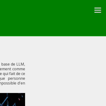
Colo
latéra
 à base de LLM,
lement comme
 qui fait de ce
 que personne
mpossible d'en