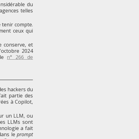
onsidérable du
agences telles
e tenir compte.
ement ceux qui
e conserve, et
octobre 2024
 le
n° 266 de
des hackers du
ait partie des
rées à Copilot,
sur un LLM, ou
 ces LLMs sont
hnologie a fait
 dans le
prompt