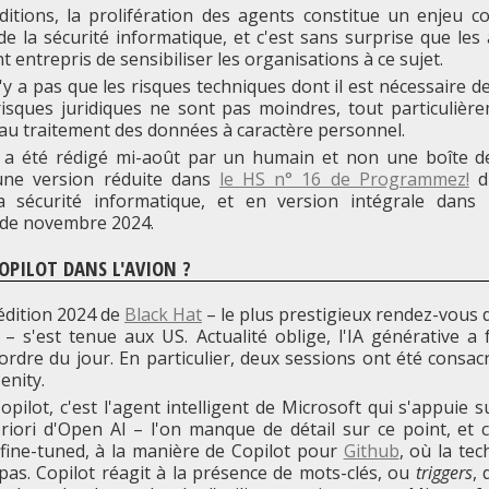
itions, la prolifération des agents constitue un enjeu c
de la sécurité informatique, et c'est sans surprise que les 
t entrepris de sensibiliser les organisations à ce sujet.
n'y a pas que les risques techniques dont il est nécessaire d
 risques juridiques ne sont pas moindres, tout particulièr
 au traitement des données à caractère personnel.
t a été rédigé mi-août par un humain et non une boîte d
une version réduite dans
le HS n° 16 de Programmez!
d'
a sécurité informatique, et en version intégrale dans
de novembre 2024.
COPILOT DANS L'AVION ?
'édition 2024 de
Black Hat
– le plus prestigieux rendez-vous 
– s'est tenue aux US. Actualité oblige, l'IA générative a f
'ordre du jour. En particulier, deux sessions ont été consac
enity.
opilot, c'est l'agent intelligent de Microsoft qui s'appuie 
priori d'Open AI – l'on manque de détail sur ce point, et
fine-tuned, à la manière de Copilot pour
Github
, où la tec
pas. Copilot réagit à la présence de mots-clés, ou
triggers
,