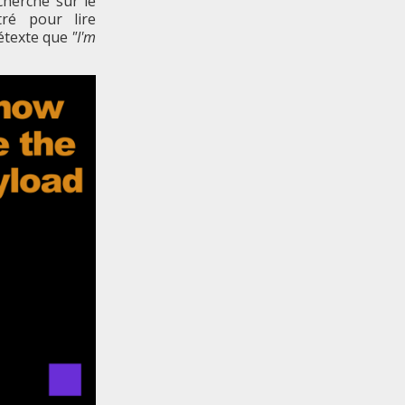
cherche sur le
ré pour lire
étexte que
"I'm