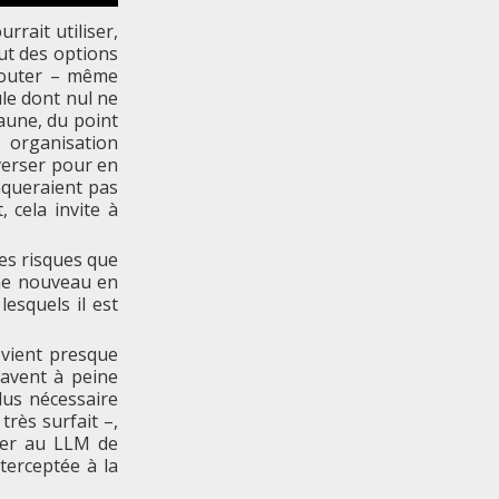
rrait utiliser,
ut des options
ajouter – même
le dont nul ne
 aune, du point
 organisation
nverser pour en
nqueraient pas
 cela invite à
les risques que
ème nouveau en
lesquels il est
evient presque
savent à peine
lus nécessaire
très surfait –,
der au LLM de
terceptée à la