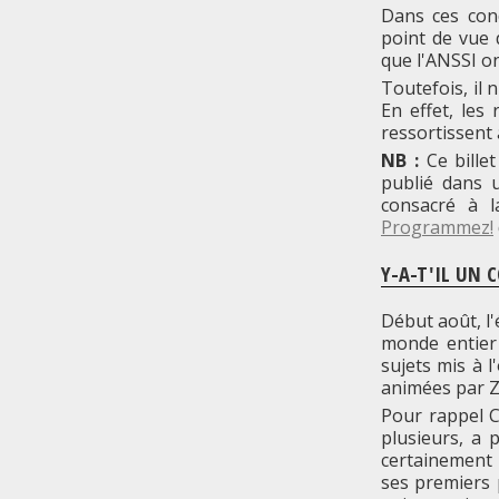
Dans ces cond
point de vue 
que l'ANSSI on
Toutefois, il 
En effet, les
ressortissent
NB :
Ce bille
publié dans 
consacré à l
Programmez!
Y-A-T'IL UN 
Début août, l
monde entier 
sujets mis à l
animées par Z
Pour rappel C
plusieurs, a 
certainement 
ses premiers 