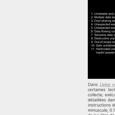
Dans
Living o
certaines tec
collecte, exé
détaillées d
instructions d
minuscule, 0.1