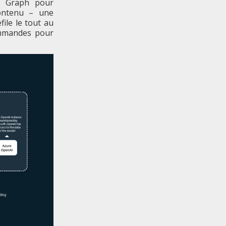
ft Graph pour
ontenu – une
file le tout au
ommandes pour