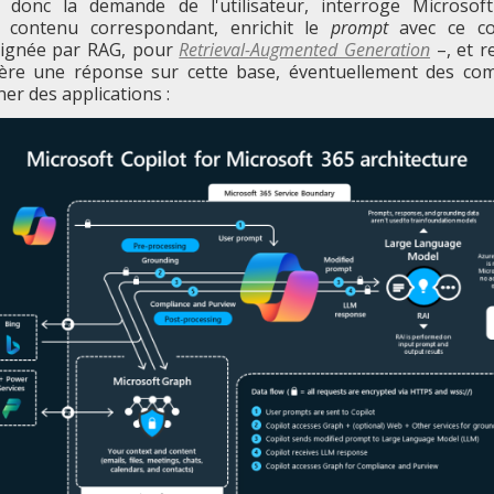
e donc la demande de l'utilisateur, interroge Microso
 contenu correspondant, enrichit le
prompt
avec ce c
signée par RAG, pour
Retrieval-Augmented Generation
–, et re
ère une réponse sur cette base, éventuellement des c
ner des applications :