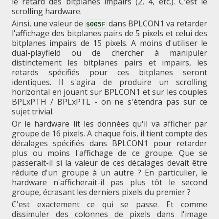
le retard des bitplanes impairs (2, 4, etc.). C'est le
scrolling hardware.
Ainsi, une valeur de
dans BPLCON1 va retarder
$005F
l'affichage des bitplanes pairs de 5 pixels et celui des
bitplanes impairs de 15 pixels. A moins d'utiliser le
dual-playfield ou de chercher à manipuler
distinctement les bitplanes pairs et impairs, les
retards spécifiés pour ces bitplanes seront
identiques. Il s'agira de produire un scrolling
horizontal en jouant sur BPLCON1 et sur les couples
BPLxPTH / BPLxPTL - on ne s'étendra pas sur ce
sujet trivial.
Or le hardware lit les données qu'il va afficher par
groupe de 16 pixels. A chaque fois, il tient compte des
décalages spécifiés dans BPLCON1 pour retarder
plus ou moins l'affichage de ce groupe. Que se
passerait-il si la valeur de ces décalages devait être
réduite d'un groupe à un autre ? En particulier, le
hardware n'afficherait-il pas plus tôt le second
groupe, écrasant les derniers pixels du premier ?
C'est exactement ce qui se passe. Et comme
dissimuler des colonnes de pixels dans l'image