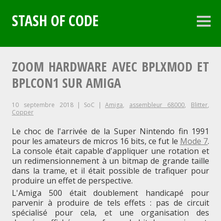
Aller
au
STASH OF CODE
contenu
Colo
latéra
principal
ZOOM HARDWARE AVEC BPLXMOD ET
BPLCON1 SUR AMIGA
10 septembre 2018
SoC
Amiga
,
assembleur 68000
,
Blitter
,
Copper
Le choc de l'arrivée de la Super Nintendo fin 1991
pour les amateurs de micros 16 bits, ce fut le
Mode 7
.
La console était capable d'appliquer une rotation et
un redimensionnement à un bitmap de grande taille
dans la trame, et il était possible de trafiquer pour
produire un effet de perspective.
L'Amiga 500 était doublement handicapé pour
parvenir à produire de tels effets : pas de circuit
spécialisé pour cela, et une organisation des