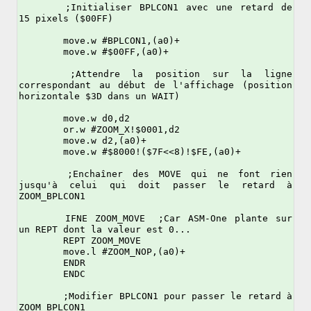
	;Initialiser BPLCON1 avec une retard de 
15 pixels ($00FF)

	move.w #BPLCON1,(a0)+

	move.w #$00FF,(a0)+

	;Attendre la position sur la ligne 
correspondant au début de l'affichage (position 
horizontale $3D dans un WAIT)

	move.w d0,d2

	or.w #ZOOM_X!$0001,d2

	move.w d2,(a0)+

	move.w #$8000!($7F<<8)!$FE,(a0)+

	;Enchaîner des MOVE qui ne font rien 
jusqu'à celui qui doit passer le retard à 
ZOOM_BPLCON1

	IFNE ZOOM_MOVE	;Car ASM-One plante sur 
un REPT dont la valeur est 0...

	REPT ZOOM_MOVE

	move.l #ZOOM_NOP,(a0)+

	ENDR

	ENDC

	;Modifier BPLCON1 pour passer le retard à 
ZOOM_BPLCON1
