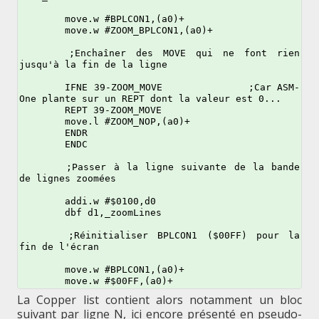
	move.w #BPLCON1,(a0)+

	move.w #ZOOM_BPLCON1,(a0)+

	;Enchaîner des MOVE qui ne font rien 
jusqu'à la fin de la ligne

	IFNE 39-ZOOM_MOVE		;Car ASM-
One plante sur un REPT dont la valeur est 0...

	REPT 39-ZOOM_MOVE

	move.l #ZOOM_NOP,(a0)+

	ENDR

	ENDC

	;Passer à la ligne suivante de la bande 
de lignes zoomées

	addi.w #$0100,d0

	dbf d1,_zoomLines

	;Réinitialiser BPLCON1 ($00FF) pour la 
fin de l'écran

	move.w #BPLCON1,(a0)+

La Copper list contient alors notamment un bloc
suivant par ligne N, ici encore présenté en pseudo-