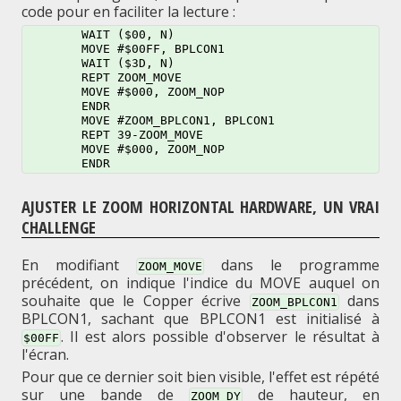
code pour en faciliter la lecture :
	WAIT ($00, N)

	MOVE #$00FF, BPLCON1

	WAIT ($3D, N)

	REPT ZOOM_MOVE

	MOVE #$000, ZOOM_NOP

	ENDR

	MOVE #ZOOM_BPLCON1, BPLCON1

	REPT 39-ZOOM_MOVE

	MOVE #$000, ZOOM_NOP

AJUSTER LE ZOOM HORIZONTAL HARDWARE, UN VRAI
CHALLENGE
En modifiant
dans le programme
ZOOM_MOVE
précédent, on indique l'indice du MOVE auquel on
souhaite que le Copper écrive
dans
ZOOM_BPLCON1
BPLCON1, sachant que BPLCON1 est initialisé à
. Il est alors possible d'observer le résultat à
$00FF
l'écran.
Pour que ce dernier soit bien visible, l'effet est répété
sur une bande de
de hauteur, en
ZOOM_DY