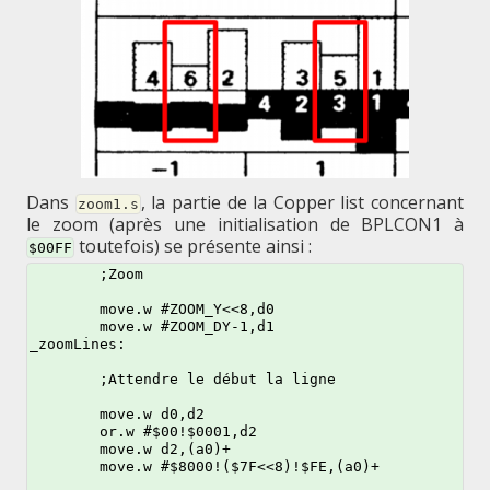
Dans
, la partie de la Copper list concernant
zoom1.s
le zoom (après une initialisation de BPLCON1 à
toutefois) se présente ainsi :
$00FF
	;Zoom

	move.w #ZOOM_Y<<8,d0

	move.w #ZOOM_DY-1,d1

_zoomLines:

	;Attendre le début la ligne

	move.w d0,d2

	or.w #$00!$0001,d2

	move.w d2,(a0)+

	move.w #$8000!($7F<<8)!$FE,(a0)+
