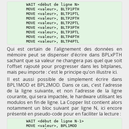
	WAIT <début de ligne N>

	MOVE <valeur>, BLTP1PTH

	MOVE <valeur>, BLTP1PTL

	MOVE <valeur>, BLTP2PTH

	MOVE <valeur>, BLTP2PTL

	MOVE <valeur>, BLTP3PTH

	MOVE <valeur>, BLTP3PTL

	MOVE <valeur>, BLTP4PTH

Qui est certain de l'alignement des données en
mémoire peut se dispenser d'écrire dans BPLxPTH
sachant que sa valeur ne changera pas quel que soit
l'offset rajouté pour progresser dans les bitplanes,
mais peu importe : c'est le principe qu'on illustre ici.
Il est aussi possible de simplement écrire dans
BPL1MOD et BPL2MOD. Dans ce cas, c'est l'adresse
de la ligne suivante, et non l'adresse de la ligne
courante, qui sera impactée, le hardware utilisant les
modulos en fin de ligne. La Copper list contient alors
notamment un bloc suivant par ligne N, ici encore
présenté en pseudo-code pour en faciliter la lecture :
	WAIT <début de ligne N-1>

	MOVE <valeur>, BPL1MOD
