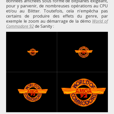
données affichées sous forme de bitplanes exigeant,
pour y parvenir, de nombreuses opérations au CPU
et/ou au Blitter. Toutefois, cela n'empêcha pas
certains de produire des effets du genre, par
exemple le zoom au démarrage de la démo
World of
Commodore 92
de Sanity :