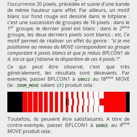
l'occurrence 20 pixels, précédée et suivie d'une bande
de même hauteur sans effet. Par ailleurs, un motif
blanc sur fond rouge est dessiné dans le bitplane :
c'est une succession de groupes de 16 pixels : dans le
er
ème
1
groupe, le dernier pixel est blanc ; dans le 2
groupe, les deux derniers pixels sont blancs ; etc. Ce
motif permet de réaliser un effet du genre :
"si je me
positionne au niveau du MOVE correspondant au groupe
comportant 4 pixels blancs et que je réduis BPLCON1 de
4, est-ce que j'observe la disparition de ces 4 pixels ?"
Ce qui peut être observé, c'est que très
généralement, les résultats sont décevants. Par
ème
exemple, passer BPLCON1 à
au 18
MOVE
$0022
(ie :
valant
) produit cela :
ZOOM_MOVE
17
Toutefois, ils peuvent être satisfaisants. A titre de
ème
contre-exemple, passer BPLCON1 à
au 4
$00EE
MOVE produit cela :