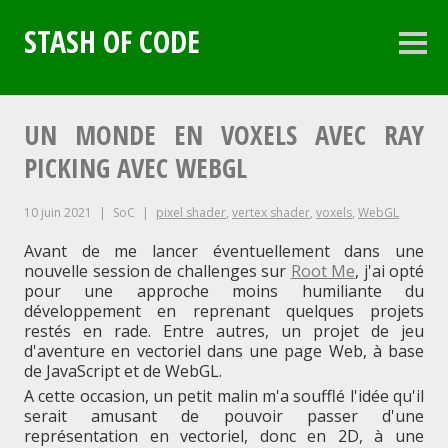
Aller
au
STASH OF CODE
contenu
Colo
latéra
principal
UN MONDE EN VOXELS AVEC RAY
PICKING AVEC WEBGL
10 juin 2021
SoC
pixel shader
,
vertex shader
,
voxels
,
WebGL
Avant de me lancer éventuellement dans une
nouvelle session de challenges sur
Root Me
, j'ai opté
pour une approche moins humiliante du
développement en reprenant quelques projets
restés en rade. Entre autres, un projet de jeu
d'aventure en vectoriel dans une page Web, à base
de JavaScript et de WebGL.
A cette occasion, un petit malin m'a soufflé l'idée qu'il
serait amusant de pouvoir passer d'une
représentation en vectoriel, donc en 2D, à une