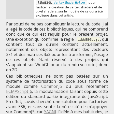
pour
libWEBGL
.
VertexShaderHelper
faciliter la création de vertex shaders et de
pixel shaders, sur le modèle de ce qui a été
expliqué dans
cet article
.
Par souci de ne pas compliquer la lecture du code, j'ai
allegé le code de ces bibliothèques, qui ne comprend
donc que ce qui est requis pour le présent projet.
Une exception qui confirme la règle :
, qui
libWEBGL.js
contient tout ce qu'elle contient actuellement,
notamment des objets représentant des vecteurs
3x1 et des matrices 3x3 pour les transformer, l'usage
de ces objets étant réservé à des projets qui
s'appuient sur WebGL pour du rendu vectoriel, donc
en 2D.
Ces bibliothèques ne sont pas basées sur un
système de factorisation du code sous forme de
module comme
CommonJS
ou plus récemment
ECMAScript 6
, la modularisation faisant depuis cette
édition du standard partie intégrante de JavaScript.
En effet, j'avais cherché une solution pour factoriser
avant ES6, et sans sentir la nécessité de m'appuyer
sur CommonJS, car
YAGNI
. Fidèle à mes habitudes, je