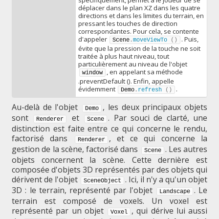
déplacer dans le plan XZ dans les quatre
directions et dans les limites du terrain, en
pressant les touches de direction
correspondantes. Pour cela, se contente
d'appeler
. Puis,
Scene
.
moveViewTo
(
)
évite que la pression de la touche ne soit
traitée à plus haut niveau, tout
particulièrement au niveau de l'objet
, en appelant sa méthode
window
.preventDefault ()
. Enfin, appelle
évidemment
.
Demo
.
refresh
(
)
Au-delà de l'objet
, les deux principaux objets
Demo
sont
et
. Par souci de clarté, une
Renderer
Scene
distinction est faite entre ce qui concerne le rendu,
factorisé dans
, et ce qui concerne la
Renderer
gestion de la scène, factorisé dans
. Les autres
Scene
objets concernent la scène. Cette dernière est
composée d'objets 3D représentés par des objets qui
dérivent de l'objet
. Ici, il n'y a qu'un objet
SceneObject
3D : le terrain, représenté par l'objet
. Le
Landscape
terrain est composé de voxels. Un voxel est
représenté par un objet
, qui dérive lui aussi
Voxel