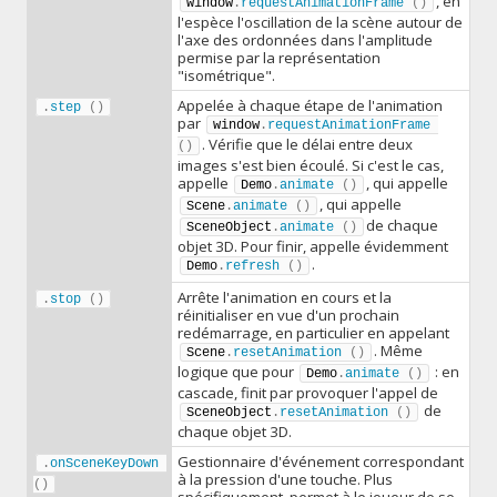
, en
window
.
requestAnimationFrame
(
)
l'espèce l'oscillation de la scène autour de
l'axe des ordonnées dans l'amplitude
permise par la représentation
"isométrique".
Appelée à chaque étape de l'animation
.
step
(
)
par
window
.
requestAnimationFrame
. Vérifie que le délai entre deux
(
)
images s'est bien écoulé. Si c'est le cas,
appelle
, qui appelle
Demo
.
animate
(
)
, qui appelle
Scene
.
animate
(
)
de chaque
SceneObject
.
animate
(
)
objet 3D. Pour finir, appelle évidemment
.
Demo
.
refresh
(
)
Arrête l'animation en cours et la
.
stop
(
)
réinitialiser en vue d'un prochain
redémarrage, en particulier en appelant
. Même
Scene
.
resetAnimation
(
)
logique que pour
: en
Demo
.
animate
(
)
cascade, finit par provoquer l'appel de
de
SceneObject
.
resetAnimation
(
)
chaque objet 3D.
Gestionnaire d'événement correspondant
.
onSceneKeyDown
à la pression d'une touche. Plus
(
)
spécifiquement, permet à le joueur de se