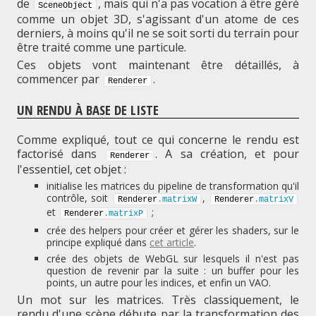
de
, mais qui n'a pas vocation à être géré
SceneObject
comme un objet 3D, s'agissant d'un atome de ces
derniers, à moins qu'il ne se soit sorti du terrain pour
être traité comme une particule.
Ces objets vont maintenant être détaillés, à
commencer par
.
Renderer
UN RENDU À BASE DE LISTE
Comme expliqué, tout ce qui concerne le rendu est
factorisé dans
. A sa création, et pour
Renderer
l'essentiel, cet objet :
initialise les matrices du pipeline de transformation qu'il
contrôle, soit
,
Renderer
.
matrixW
Renderer
.
matrixV
et
;
Renderer
.
matrixP
crée des helpers pour créer et gérer les shaders, sur le
principe expliqué dans
cet article
.
crée des objets de WebGL sur lesquels il n'est pas
question de revenir par la suite : un buffer pour les
points, un autre pour les indices, et enfin un VAO.
Un mot sur les matrices. Très classiquement, le
rendu d'une scène débute par la transformation des