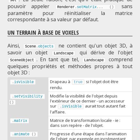
set
pouvoir appeler
sans
Renderer
.
setMatrix
.
.
.
(
)
paramètre pour réinitialiser la matrice
correspondante à sa valeur par défaut.
UN TERRAIN À BASE DE VOXELS
Ainsi,
ne contient qu'un objet 3D, à
Scene
.
objects
savoir un objet
qui dérive de l'objet
Landscape
. En tant que tel,
comprend
SceneObject
Landscape
quelques propriétés et méthodes propres à tout
objet 3D :
Drapeau à
si l'objet doit être
.
isVisible
true
rendu.
Modifie la visibilité de l'objet depuis
.
setVisibility
l'extérieur de ce dernier - un accesseur
(
)
sur
aurait tout autant fait
.
isVisible
l'affaire.
Matrice de transformation locale - ie :
.
matrix
dans son repère - de l'objet.
Progresse d'une étape dans l'animation
.
animate
(
)
de l'objet, par exemple en incrémentant