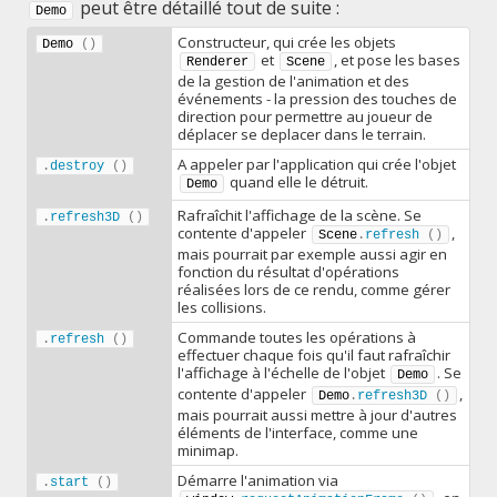
peut être détaillé tout de suite :
Demo
Constructeur, qui crée les objets
Demo 
(
)
et
, et pose les bases
Renderer
Scene
de la gestion de l'animation et des
événements - la pression des touches de
direction pour permettre au joueur de
déplacer se deplacer dans le terrain.
A appeler par l'application qui crée l'objet
.
destroy
(
)
quand elle le détruit.
Demo
Rafraîchit l'affichage de la scène. Se
.
refresh3D
(
)
contente d'appeler
,
Scene
.
refresh
(
)
mais pourrait par exemple aussi agir en
fonction du résultat d'opérations
réalisées lors de ce rendu, comme gérer
les collisions.
Commande toutes les opérations à
.
refresh
(
)
effectuer chaque fois qu'il faut rafraîchir
l'affichage à l'échelle de l'objet
. Se
Demo
contente d'appeler
,
Demo
.
refresh3D
(
)
mais pourrait aussi mettre à jour d'autres
éléments de l'interface, comme une
minimap.
Démarre l'animation via
.
start
(
)