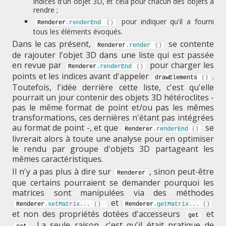
indices d'un objet 3D, et cela pour chacun des objets à
rendre ;
pour indiquer qu'il a fourni
Renderer
.
renderEnd
(
)
tous les éléments évoqués.
Dans le cas présent,
se contente
Renderer
.
render
(
)
de rajouter l'objet 3D dans une liste qui est passée
en revue par
pour charger les
Renderer
.
renderEnd
(
)
points et les indices avant d'appeler
.
drawElements 
(
)
Toutefois, l'idée derrière cette liste, c'est qu'elle
pourrait un jour contenir des objets 3D hétéroclites -
pas le même format de point et/ou pas les mêmes
transformations, ces dernières n'étant pas intégrées
au format de point -, et que
se
Renderer
.
renderEnd
(
)
livrerait alors à toute une analyse pour en optimiser
le rendu par groupe d'objets 3D partageant les
mêmes caractéristiques.
Il n'y a pas plus à dire sur
, sinon peut-être
Renderer
que certains pourraient se demander pourquoi les
matrices sont manipulées via des méthodes
et
Renderer
.
setMatrix
.
.
.
(
)
Renderer
.
getMatrix
.
.
.
(
)
et non des propriétés dotées d'accesseurs
et
get
. La seule raison, c'est qu'il était pratique de