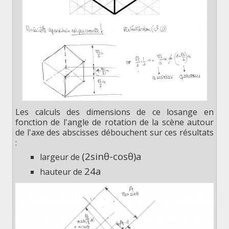
Les calculs des dimensions de ce losange en
fonction de l'angle de rotation de la scène autour
de l'axe des abscisses débouchent sur ces résultats
:
(
2
sin
θ
-
cos
θ
)
a
largeur de
2
4
a
hauteur de