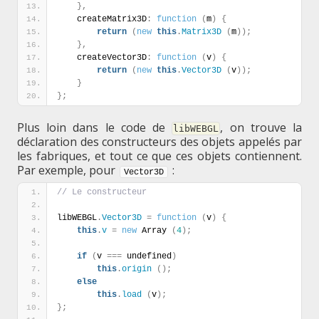
}
,
    createMatrix3D
:
function
(
m
)
{
return
(
new
this
.
Matrix3D
(
m
)
)
;
}
,
    createVector3D
:
function
(
v
)
{
return
(
new
this
.
Vector3D
(
v
)
)
;
}
}
;
Plus loin dans le code de
, on trouve la
libWEBGL
déclaration des constructeurs des objets appelés par
les fabriques, et tout ce que ces objets contiennent.
Par exemple, pour
:
Vector3D
// Le constructeur
libWEBGL
.
Vector3D
=
function
(
v
)
{
this
.
v
=
new
 Array 
(
4
)
;
if
(
v 
=
=
=
 undefined
)
this
.
origin
(
)
;
else
this
.
load
(
v
)
;
}
;