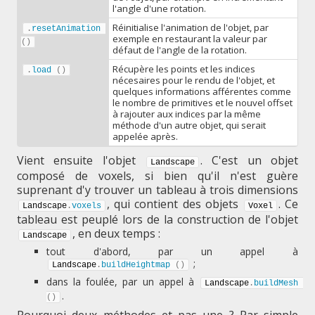
l'angle d'une rotation.
Réinitialise l'animation de l'objet, par
.
resetAnimation
exemple en restaurant la valeur par
(
)
défaut de l'angle de la rotation.
Récupère les points et les indices
.
load
(
)
nécesaires pour le rendu de l'objet, et
quelques informations afférentes comme
le nombre de primitives et le nouvel offset
à rajouter aux indices par la même
méthode d'un autre objet, qui serait
appelée après.
Vient ensuite l'objet
. C'est un objet
Landscape
composé de voxels, si bien qu'il n'est guère
suprenant d'y trouver un tableau à trois dimensions
, qui contient des objets
. Ce
Landscape
.
voxels
Voxel
tableau est peuplé lors de la construction de l'objet
, en deux temps :
Landscape
tout d'abord, par un appel à
;
Landscape
.
buildHeightmap
(
)
dans la foulée, par un appel à
Landscape
.
buildMesh
.
(
)
Pourquoi deux méthodes et pas une ? Par simple