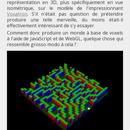
représentation en 3D, plus spécifiquement en vue
isométrique, sur le modèle de l'impressionnant
Voxatron
. S'il n'était pas question de prétendre
produire une telle merveille, du moins était-il
effectivement intéressant de s'y essayer.
Comment donc produire un monde à base de voxels
à l'aide de JavaScript et de WebGL, quelque chose qui
ressemble grosso modo à cela ? :