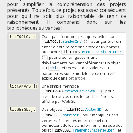
pour simplifier la compréhension des projets
présentés. Toutefois, ce projet est assez conséquent
pour qu'il ne soit plus raisonnable de tenir ce
raisonnement. Il comprend donc sur les
bibliothèques suivantes :
Quelques fonctions pratiques, telles que
libTOOLS.js
pour générer un
libTOOLS
.
randomInt
(
)
entier aléatoire compris entre deux bornes,
ou encore
libTOOLS
.
createEventListener
pour créer un gestionnaire
(
)
d'événements pouvant référencer un objet
via
et recevoir des valeurs en
this
paramètres sur le modèle de ce qui a été
expliqué dans
cet article
.
Une simple méthode
libCANVAS.js
pour
libCANVAS
.
createCanvasWGL
(
)
créer le canvas dans lequel la scène est
affiché par WebGL.
Des objects
et
libWEBGL.js
libWEBGL
.
Vector3D
pour manipuler des
libWEBGL
.
Matrix3D
vecteurs 4x1 et des matrices 4x4 qui
permettent de les transformer, ainsi que des
objet
et
libWEBGL
.
FragmentShaderHelper