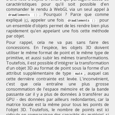
caractéristiques pour qu'il soit possible d'en
commander le rendu à WebGL via un seul appel à
. Pourquoi ? Parce que comme
drawElements 
(
)
expliqué
ici
, appeler une fois
pour
drawElements 
(
)
un ensemble d'objets permet de les rendre bien plus
rapidement qu'en appelant une fois cette méthode
par objet.
Pour rappel, cela ne va pas sans faire des
concessions. En l'espèce, les objets 3D doivent
utiliser le même format de point et le même type de
primitive, et aussi subir les mêmes transformations.
Toutefois, il est possible d'intégrer la transformation
d'un objet 3D au format de point sous la forme d'un
attribut supplémentaire de type
, auquel cas
mat4
cette dernière contrainte est levée. L'inconvénient,
c'est que cela entraîne une plus grosse
consommation de l'espace mémoire et de la bande
passante car il y a plus de données à transférer au
GPU - des données par ailleurs redondantes, car la
matrice locale est la même pour tous les points de
l'objet 3D. Toutefois, le nombre de points est ici
ridicule en comparaison des capacités du matériel, si