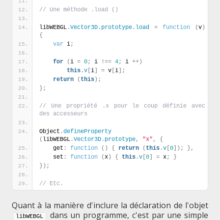
// Une méthode .load ()
libWEBGL
.
Vector3D
.
prototype
.
load
=
function
(
v
)
{
var
 i
;
for
(
i 
=
0
;
 i 
!
=
=
4
;
 i 
+
+
)
this
.
v
[
i
]
=
 v
[
i
]
;
return
(
this
)
;
}
;
// Une propriété .x pour le coup définie avec 
des accesseurs
Object
.
defineProperty
(
libWEBGL
.
Vector3D
.
prototype
,
"x"
,
{
    get
:
function
(
)
{
return
(
this
.
v
[
0
]
)
;
}
,
    set
:
function
(
x
)
{
this
.
v
[
0
]
=
 x
;
}
}
)
;
// Etc.
Quant à la manière d'inclure la déclaration de l'objet
dans un programme, c'est par une simple
libWEBGL