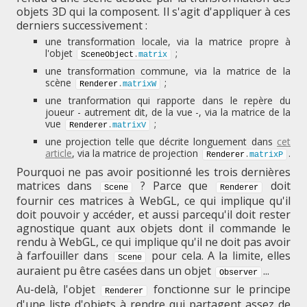
objets 3D qui la composent. Il s'agit d'appliquer à ces
derniers successivement :
une transformation locale, via la matrice propre à
l'objet
;
SceneObject
.
matrix
une transformation commune, via la matrice de la
scène
;
Renderer
.
matrixW
une tranformation qui rapporte dans le repère du
joueur - autrement dit, de la vue -, via la matrice de la
vue
;
Renderer
.
matrixV
une projection telle que décrite longuement dans
cet
article
, via la matrice de projection
.
Renderer
.
matrixP
Pourquoi ne pas avoir positionné les trois dernières
matrices dans
? Parce que
doit
Scene
Renderer
fournir ces matrices à WebGL, ce qui implique qu'il
doit pouvoir y accéder, et aussi parcequ'il doit rester
agnostique quant aux objets dont il commande le
rendu à WebGL, ce qui implique qu'il ne doit pas avoir
à farfouiller dans
pour cela. A la limite, elles
Scene
auraient pu être casées dans un objet
...
Observer
Au-delà, l'objet
fonctionne sur le principe
Renderer
d'une liste d'objets à rendre qui partagent assez de