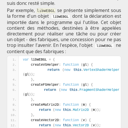
suis donc resté simple.
Par exemple,
se présente simplement sous
libWEBGL
la forme d'un objet
dont la déclaration est
libWEBGL
importée dans le programme qui l'utilise. Cet objet
contient des méthodes, destinées à être appelées
directement pour réaliser une tâche ou pour créer
un objet - des fabriques, une concession pour ne pas
trop insulter l'avenir. En l'espèce, l'objet
ne
libWEBGL
contient que des fabriques :
var
 libWEBGL 
=
{
    createVSHelper
:
function
(
gl
)
{
return
(
new
this
.
VertexShaderHelper
(
gl
)
)
;
}
,
    createFSHelper
:
function
(
gl
)
{
return
(
new
this
.
FragmentShaderHelper
(
gl
)
)
;
}
,
    createMatrix2D
:
function
(
m
)
{
return
(
new
this
.
Matrix2D
(
m
)
)
;
}
,
    createVector2D
:
function
(
v
)
{
return
(
new
this
.
Vector2D
(
v
)
)
;