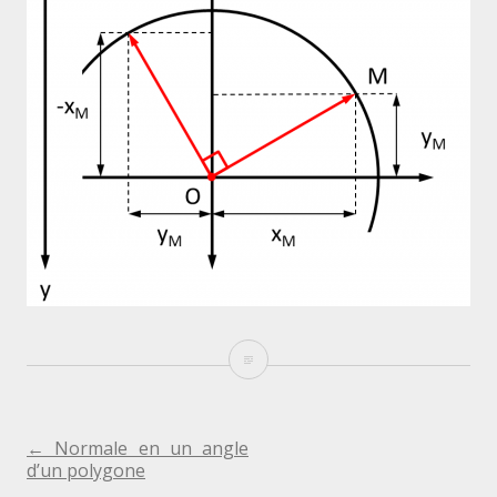
Vecteur
orthogonal
à
NAVIGATION
←
Normale en un angle
d’un polygone
un