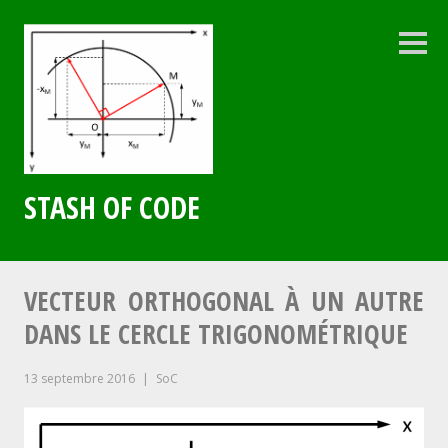
Aller
au
contenu
Colo
latéra
principal
STASH OF CODE
VECTEUR ORTHOGONAL À UN AUTRE
DANS LE CERCLE TRIGONOMÉTRIQUE
13 septembre 2016
SoC