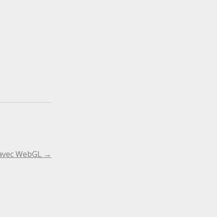
 avec WebGL
→