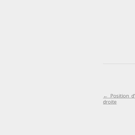
NAVIGA
←
Position d
droite
DE
L'ARTIC