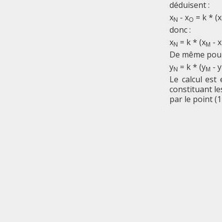
déduisent :
x
- x
= k * (x
N
O
donc :
x
= k * (x
- x
N
M
De même pou
y
= k * (y
- y
N
M
Le calcul est
constituant le
par le point (14