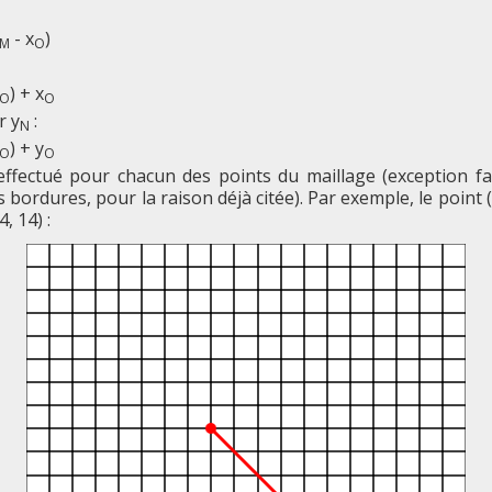
- x
)
M
O
) + x
O
O
r y
:
N
) + y
O
O
 effectué pour chacun des points du maillage (exception fa
s bordures, pour la raison déjà citée). Par exemple, le point 
, 14) :