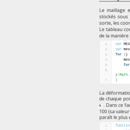
Le maillage 
stockés sous 
sorte, les co
Le tableau co
de la manière 
var
 MES
var
 mes
for
(
j 
    
for
y:Math.
}
La déformatio
de chaque poi
. Dans ce fa
k
100 (sa valeur
paraît le plus 
functio