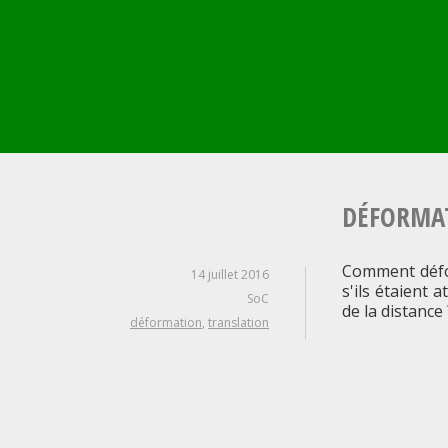
Aller
au
contenu
principal
DÉFORMAT
Comment défor
14 juillet 2016
s'ils étaient 
SoC
de la distance
déformation
,
translation