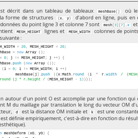
est décrit dans un tableau de tableaux
où le
meshBase
[
]
la forme de structures
d'abord en ligne, puis en 
{
x
,
 y
}
ordonnées du point ligne 3 et colonne 7 sont
e
mesh
[
3
]
[
7
]
.
x
ntient
lignes et
colonnes de points.
MESH_HEIGHT
MESH_WIDTH
suivante :
H_WIDTH 
=
20
,
 MESH_HEIGHT 
=
20
;
hBase 
=
new
 Array 
(
)
;
=
0
;
 j 
!
=
 MESH_HEIGHT
;
 j 
+
+
)
{
meshBase
.
push
(
new
 Array 
(
)
)
;
(
i 
=
0
;
 i 
!
=
 MESH_WIDTH
;
 i 
+
+
)
        meshBase
[
j
]
.
push
(
{
x
:
Math
.
round
(
i 
*
 r
.
width
/ (MESH
round (j * r.height /
(
MESH_HEIGHT 
-
1
)
)
}
)
;
n autour d'un point O est accomplie par une fonction qui c
nt M du maillage par translation le long du vecteur OM d'
cteur,
est la distance OM initiale et
est une constant
d
k
 est définie empiriquement, c'est-à-dire en fonction du résul
esthétique).
n
 meshDeform 
(
xO
,
 yO
)
{