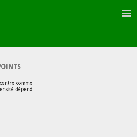
Colo
latéra
POINTS
n centre comme
ntensité dépend