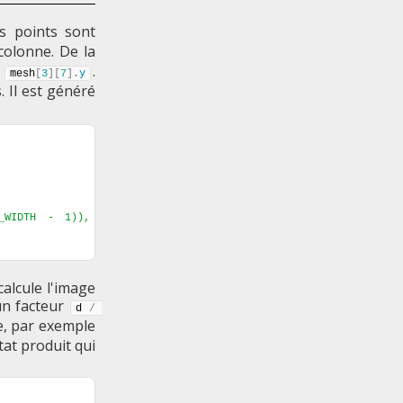
s points sont
colonne. De la
t
.
mesh
[
3
]
[
7
]
.
y
 Il est généré
_WIDTH - 1)), 
alcule l'image
un facteur
d 
/
e, par exemple
tat produit qui