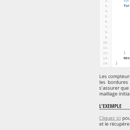
var
for
}
    
}
Les compteurs
les bordures 
s'assurer que 
maillage initial
L'EXEMPLE
Cliquez ici
pour
et le récupére