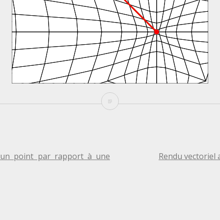
Déformation
de
maillage
par
TION
’un point par rapport à une
Rendu vectoriel
translation
de
LE
points