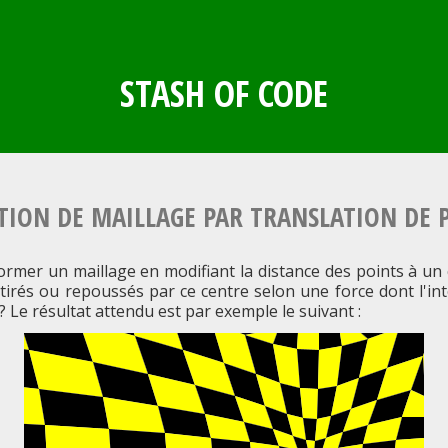
STASH OF CODE
ION DE MAILLAGE PAR TRANSLATION DE 
mer un maillage en modifiant la distance des points à u
attirés ou repoussés par ce centre selon une force dont l'i
 ? Le résultat attendu est par exemple le suivant :