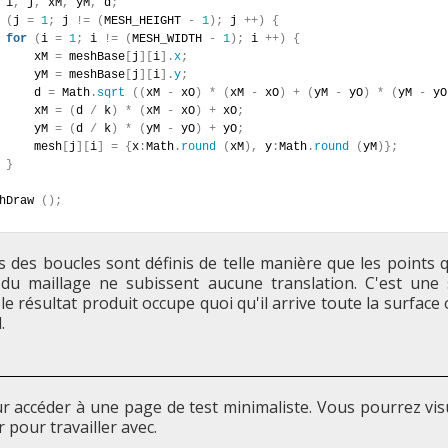
 i
,
 j
,
 xM
,
 yM
,
 d
;
(
j 
=
1
;
 j 
!
=
(
MESH_HEIGHT 
-
1
)
;
 j 
+
+
)
{
for
(
i 
=
1
;
 i 
!
=
(
MESH_WIDTH 
-
1
)
;
 i 
+
+
)
{
            xM 
=
 meshBase
[
j
]
[
i
]
.
x
;
            yM 
=
 meshBase
[
j
]
[
i
]
.
y
;
            d 
=
 Math
.
sqrt
(
(
xM 
-
 xO
)
*
(
xM 
-
 xO
)
+
(
yM 
-
 yO
)
*
(
yM 
-
 yO
            xM 
=
(
d 
/
 k
)
*
(
xM 
-
 xO
)
+
 xO
;
            yM 
=
(
d 
/
 k
)
*
(
yM 
-
 yO
)
+
 yO
;
            mesh
[
j
]
[
i
]
=
{
x
:
Math
.
round
(
xM
)
,
 y
:
Math
.
round
(
yM
)
}
;
}
meshDraw 
(
)
;
 des boucles sont définis de telle manière que les points q
du maillage ne subissent aucune translation. C'est une
le résultat produit occupe quoi qu'il arrive toute la surface
.
 accéder à une page de test minimaliste. Vous pourrez visu
r pour travailler avec.