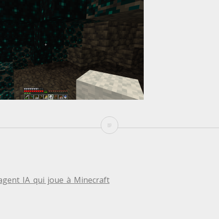
Voyager,
l’agent
IA
qui
TION
agent IA qui joue à Minecraft
joue
à