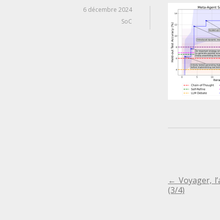
6 décembre 2024
SoC
NAVIGA
←
Voyager, l’
(3/4)
DE