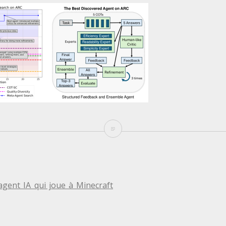
La
conception
d’un
système
TION
agent IA qui joue à Minecraft
agentique
par