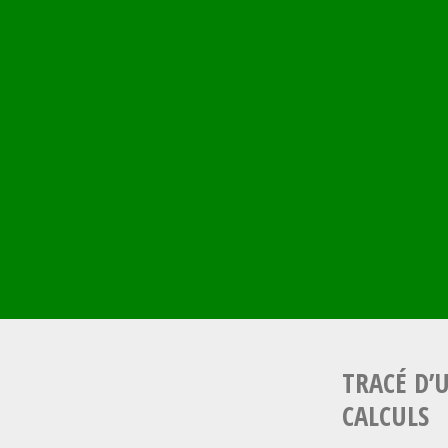
Aller
au
contenu
principal
TRACÉ D’
CALCULS