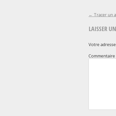
NAVIGA
←
Tracer un a
DE
LAISSER U
L'ARTIC
Votre adresse 
C