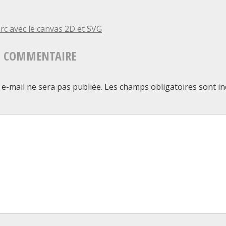
arc
avec
TION
rc avec le canvas 2D et SVG
arcTo
N COMMENTAIRE
()
LE
du
e-mail ne sera pas publiée.
Les champs obligatoires sont i
contexte
ommentai
2d
du
canvas
:
calculs