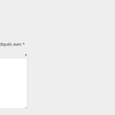
ndiqués avec
*
re
*