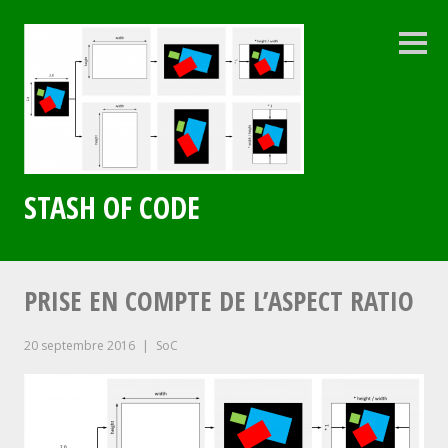
Aller
au
contenu
Colo
latéra
principal
STASH OF CODE
PRISE EN COMPTE DE L’ASPECT RATIO
20 septembre 2016
SoC