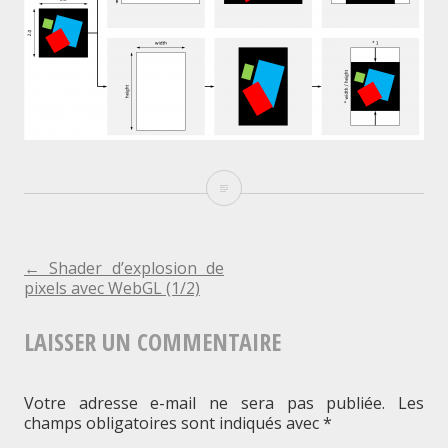
Prise
en
compte
NAVIGATION
←
Shader d’explosion de
pixels avec WebGL (1/2)
de
DE
l’aspect
LAISSER UN COMMENTAIRE
L'ARTICLE
ratio
Votre adresse e-mail ne sera pas publiée.
Les
champs obligatoires sont indiqués avec
*