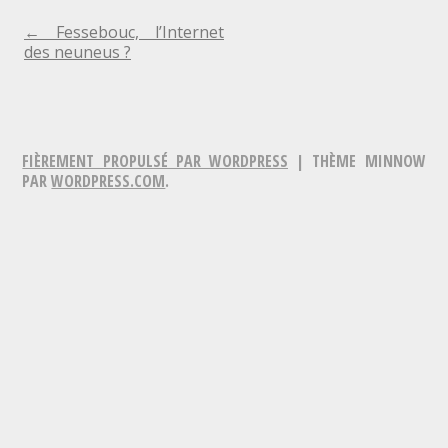
NAVIGATION
←
Fessebouc, l’Internet
des neuneus ?
DE
L'ARTICLE
FIÈREMENT PROPULSÉ PAR WORDPRESS
|
THÈME MINNOW
PAR
WORDPRESS.COM
.