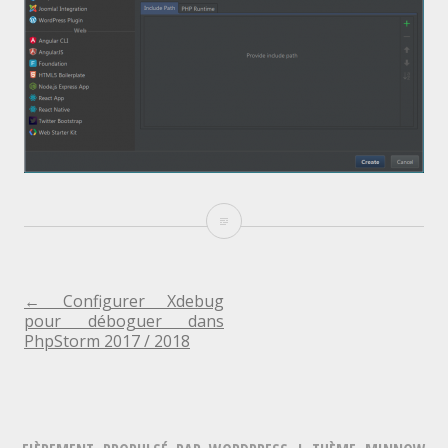
figure1
NAVIGATION
←
Configurer Xdebug
pour déboguer dans
PhpStorm 2017 / 2018
DE
L'ARTICLE