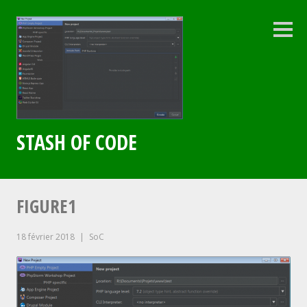
Aller
au
contenu
Colo
latéra
principal
STASH OF CODE
FIGURE1
18 février 2018
SoC