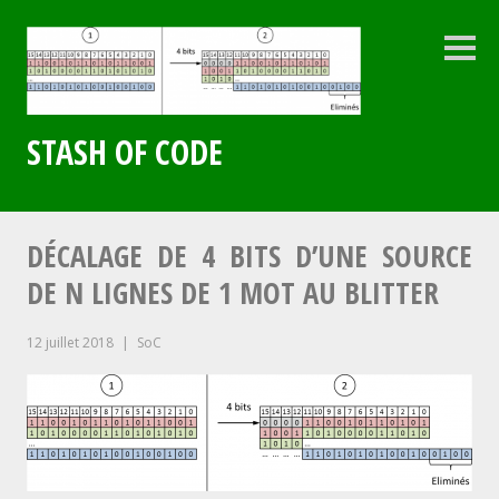
Aller
au
contenu
Colo
latéra
principal
STASH OF CODE
DÉCALAGE DE 4 BITS D’UNE SOURCE
DE N LIGNES DE 1 MOT AU BLITTER
12 juillet 2018
SoC