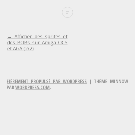
Décalage
de
4
NAVIGATION
←
Afficher des sprites et
des BOBs sur Amiga OCS
bits
et AGA (2/2)
DE
d’une
L'ARTICLE
source
de
FIÈREMENT PROPULSÉ PAR WORDPRESS
|
THÈME MINNOW
N
PAR
WORDPRESS.COM
.
lignes
de
1
mot